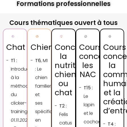
Formations professionnelles
Cours thématiques ouvert à tous
Chat
Chien
Concernant
Cours
Cours
la
concernant
conce
T1 :
T6
, M1
nutrition
les
la
Introduction
: Le
chien
NAC
commu
à la
chien
ou
huma
méthode
familier
T15 :
chat
et la
du
et
Le
créat
clicker-
ses
lapin
T2 :
d’entr
training.
spécificités
et le
Felis
01.11.2026
en
cochon
catus
T4 :