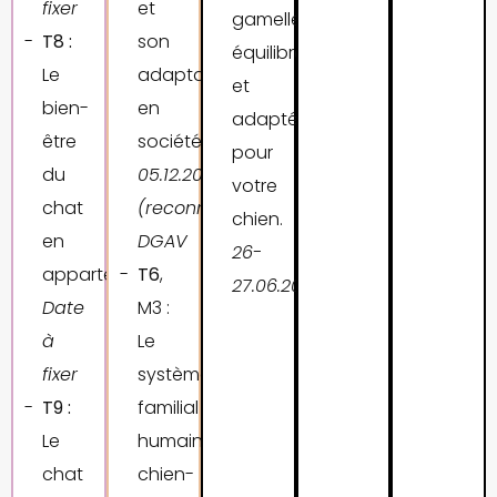
fixer
et
gamelle
T8 :
son
équilibrée
Le
adaptation
et
bien-
en
adaptée
être
société.
pour
du
05
.12.2026
votre
chat
(reconnu
chien.
en
DGAV
26-
appartement.
T6
,
27.06.2027
Date
M3 :
à
Le
fixer
système
T9 :
familial
Le
humain-
chat
chien-