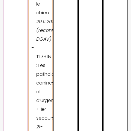
le
chien.
20
.11.2027
(reconnu
DGAV)
T17+18
: Les
pathologies
canines
et
d’urgences
+ 1er
secours.
21-