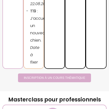
22.08.2027
T19
:
J’accueille
un
nouveau
chien.
Date
à
fixer
INSCRIPTION À UN COURS THÉMATIQUE
Masterclass pour professionnels