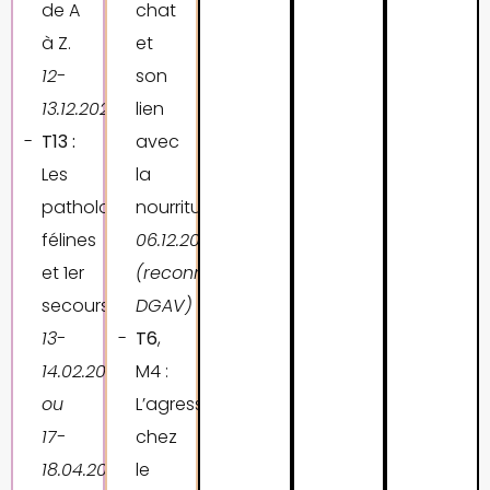
de A
chat
à Z.
et
12-
son
13.12.2026
lien
T13 :
avec
Les
la
pathologies
nourriture.
félines
06
.12.2026
et 1er
(reconnu
secours.
DGAV)
13-
T6
,
14.02.2027
M4 :
ou
L’agression
17-
chez
18.04.2027
le