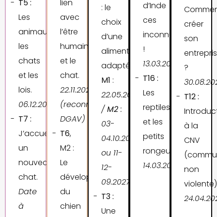
T5 :
lien
d’Inde
: le
Comme
Les
avec
ces
choix
créer
animaux,
l’être
inconnus
d’une
son
les
humain
!
alimentation
entrepri
chats
et le
13.03.2027
adaptée.
?
et les
chat.
T16 :
M1
:
30.08.20
lois.
22.11.2026
Les
22.05.2027
T12 :
06.12.2026
(reconnu
reptiles
/
M2
:
Introduc
T7 :
DGAV)
et les
03-
à la
J’accueille
T6
,
petits
04.10.2026
CNV
un
M2 :
rongeurs.
ou 11-
(commun
nouveau
Le
14.03.2027
12-
non
chat.
développement
09.2027
violente)
Date
du
T3 :
24
.04.20
à
chien
Une