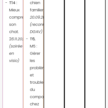
T14 :
chien
Mieux
familier.
comprendre
20.09.2026
son
(reconnu
chat.
DGAV)
2
6.11.2026
T6
,
(soirée
M5 :
en
Gérer
visio)
les
problèmes
et
troubles
du
comportement
chez