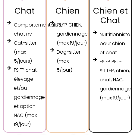
Chat
Chien
Chien et
Chat
Comportementaliste
FSIFP CHIEN,
chat nv
gardiennage
Nutritionniste
Cat-sitter
(max 19/jour)
pour chien
(max
Dog-sitter
et chat
5/jours)
(max
FSIFP PET-
FSIFP chat,
5/jour)
SITTER, chien,
élevage
chat, NAC,
et/ou
gardiennage
gardiennage
(max 19/jour)
et option
NAC (max
19/jour)