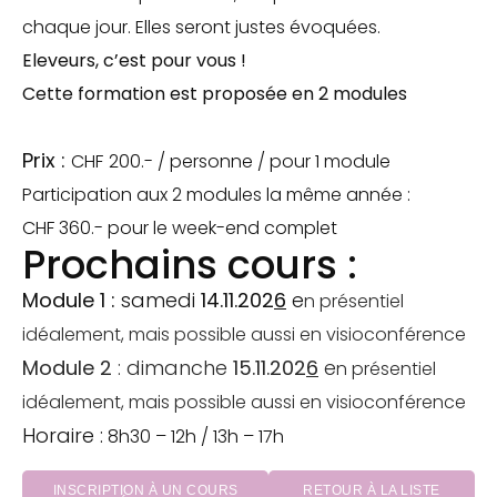
chaque jour. Elles seront justes évoquées.
Eleveurs, c’est pour vous !
​Cette
formation est proposée en 2 modules
Prix :
CHF
200.- / personne / pour 1 module
Participation aux 2 modules la même année :
CHF 360.- pour le week-end complet
​​Prochains cours :
Module 1 :
samedi
14
.11.202
6
​e
n présentiel
idéalement, mais possible aussi en visioconférence
Module 2
: dimanche
15
.11.202
6
​e
n présentiel
idéalement, mais possible aussi en visioconférence
Horaire :
8h30 – 12h / 13h – 17h
INSCRIPTION À UN COURS
RETOUR À LA LISTE